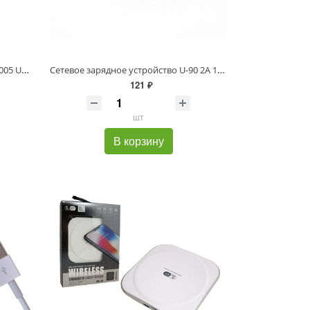
Сетевое зарядное устройство KO-005 USB 2A (2 USB порта) (HE-006)
Сетевое зарядное устройство U-90 2A 1USB Samsung EP-TA20EWE
121 ₽
шт
В корзину