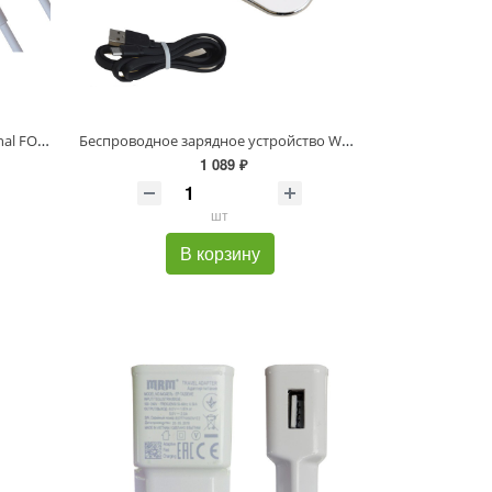
Кабель USB A16 Lightning 1m original FOXCONN
Беспроводное зарядное устройство WC-30-2 (black-white-blue-red)
1 089 ₽
шт
В корзину