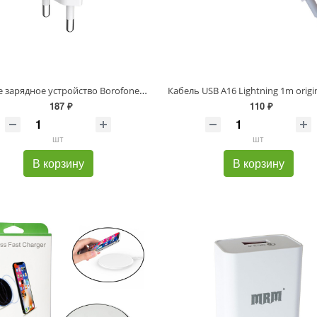
Сетевое зарядное устройство Borofone BA23A 5V/2,1A 2USB
187 ₽
110 ₽
шт
шт
В корзину
В корзину