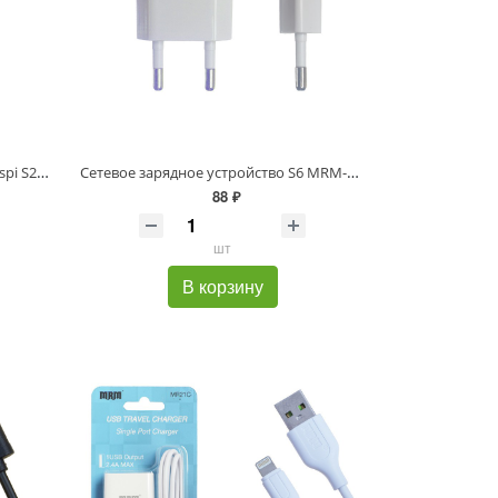
Сетевое зарядное устройство Deespi S20 5V/3.1A 1USB QC3.0 18W White без упаковки
Сетевое зарядное устройство S6 MRM-Power 1USB 5V/2A (White) 100pcs
88 ₽
шт
В корзину