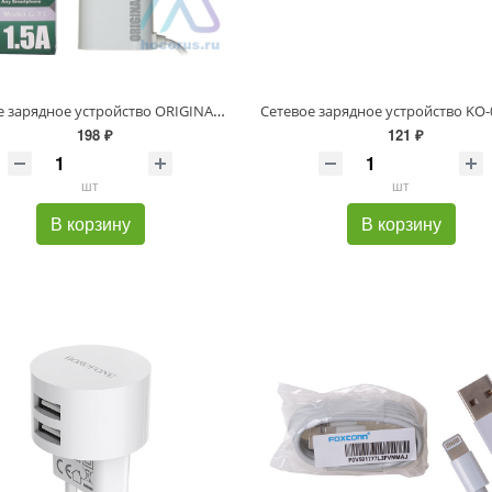
Сетевое зарядное устройство ORIGINAL USB 1.5A + Type-C 1m
198 ₽
121 ₽
шт
шт
В корзину
В корзину