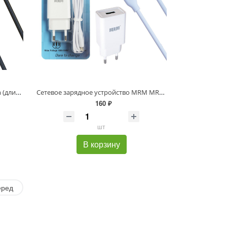
Кабель USB MR04m Micro 1000mm (длинный штекер) (black)
Сетевое зарядное устройство MRM MR21m 5V/2.1A 1USB + кабель Micro 1,2mm White
160 ₽
шт
В корзину
еред