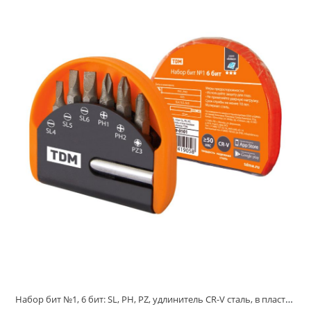
Набор бит №1, 6 бит: SL, PH, PZ, удлинитель CR-V сталь, в пластиковом держателе, «Алмаз» TDM