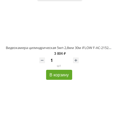
Видеокамера цилиндрическая 5мп 2,8мм 30м iFLOW F-AC-2152M(2.8mm)
3 804 ₽
шт
В корзину