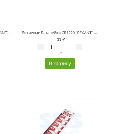
Литиевые Батарейки CR2032 "REXANT" 5 шт 3 V 220 mAh блистер
Литиевые Батарейки CR1220 "REXANT" 5 шт 3 V 40 mAh блистер
33 ₽
шт
В корзину