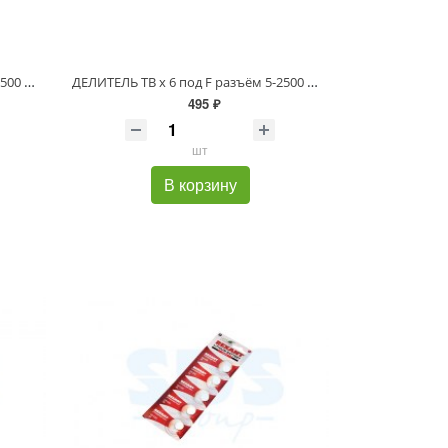
ДЕЛИТЕЛЬ ТВ х 4 под F разъём 5-2500 МГц "СПУТНИК" REXANT
ДЕЛИТЕЛЬ ТВ х 6 под F разъём 5-2500 МГц "СПУТНИК" REXANT
495 ₽
шт
В корзину