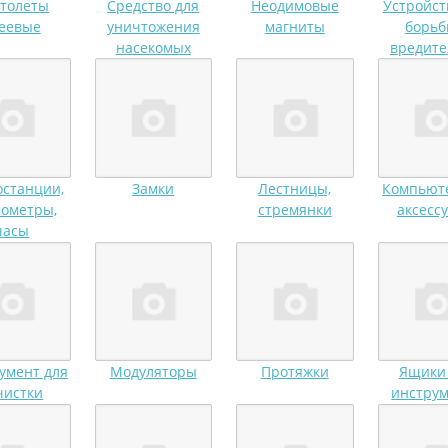
толеты
Средство для
Неодимовые
Устройст
еевые
уничтожения
магниты
борьб
насекомых
вредит
станции,
Замки
Лестницы,
Компьют
ометры,
стремянки
аксесс
часы
умент для
Модуляторы
Протяжки
Ящики
чистки
инстру