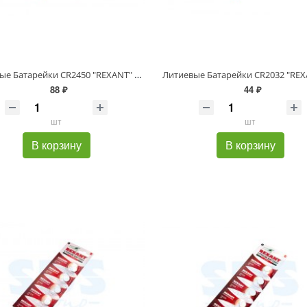
Литиевые Батарейки CR2450 "REXANT" 5 шт 3 V 580 mAh блистер
88 ₽
44 ₽
шт
шт
В корзину
В корзину