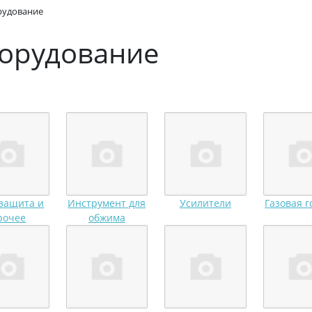
рудование
борудование
защита и
Инструмент для
Усилители
Газовая г
рочее
обжима