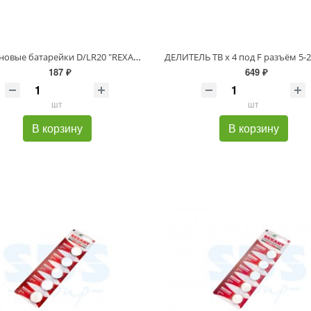
Алкалиновые батарейки D/LR20 "REXANT" 2шт 1,5 V 15200 mAh блистер
187 ₽
649 ₽
шт
шт
В корзину
В корзину