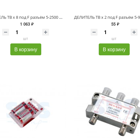
ДЕЛИТЕЛЬ ТВ х 8 под F разъём 5-2500 МГц "СПУТНИК" REXANT
1 063 ₽
55 ₽
шт
шт
В корзину
В корзину