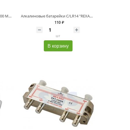
ДЕЛИТЕЛЬ ТВ х 2 под F разъём 5-900 МГц PROCONNECT
Алкалиновые батарейки С/LR14 "REXANT" 2 шт 1,5 V 8000 mAh блистер
110 ₽
шт
В корзину