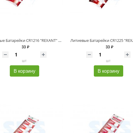
Литиевые Батарейки CR1216 "REXANT" 5 шт 3 V 25mAh блистер
33 ₽
33 ₽
шт
шт
В корзину
В корзину