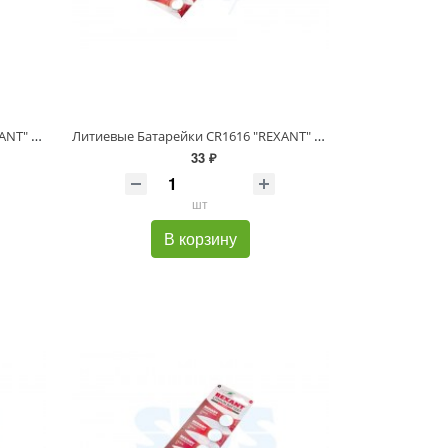
Литиевые Батарейки CR1225 "REXANT" 5 шт 3 V 48 mAh блистер
Литиевые Батарейки CR1616 "REXANT" 5 шт 3 V 50 mAh блистер
33 ₽
шт
В корзину