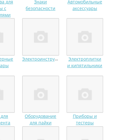
ва для
Знаки
Автомобильные
ы с
безопасности
аксессуары
елями
Электроинструмент
ерные
Электроплитки
уары
и кипятильники
 для
Оборудование
Приборы и
мента
для пайки
тестеры