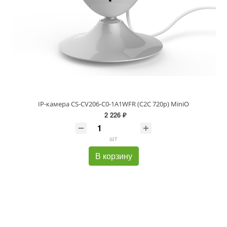
IP-камера CS-CV206-C0-1A1WFR (С2С 720р) MiniO
2 226 ₽
шт
В корзину