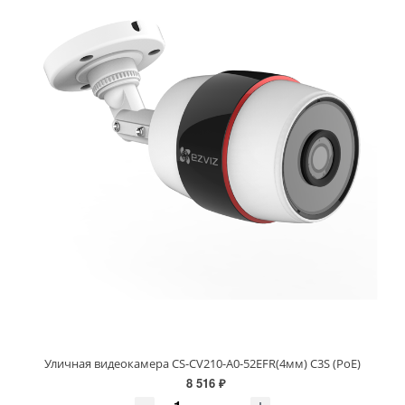
Уличная видеокамера CS-CV210-A0-52EFR(4мм) C3S (PoE)
8 516 ₽