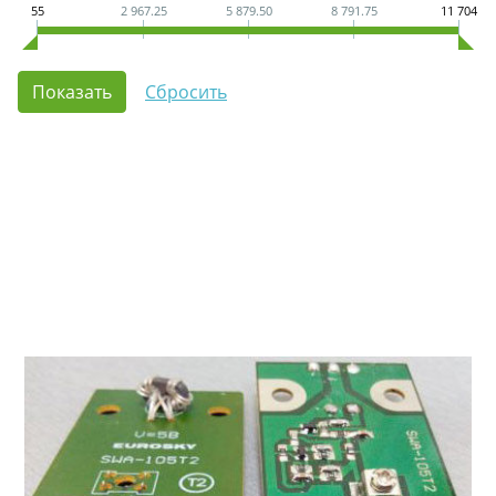
55
2 967.25
5 879.50
8 791.75
11 704