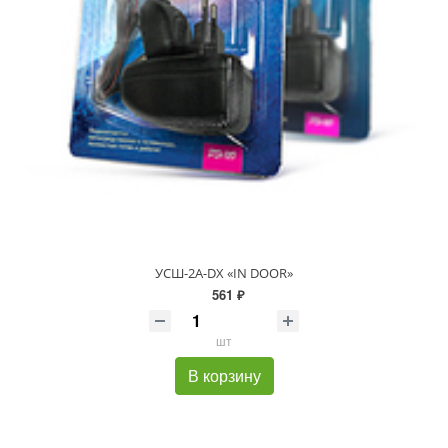
УСШ-2А-DX «IN DOOR»
561 ₽
шт
В корзину