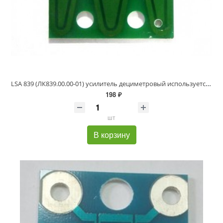
LSA 839 (ЛК839.00.00-01) усилитель дециметровый используется в антеннах Локус серии Меридиан.
198 ₽
шт
В корзину