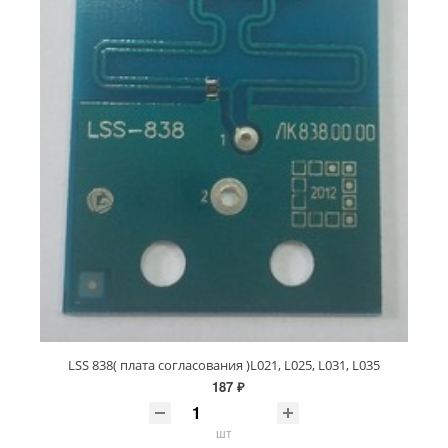
LSS 838( плата согласования )L021, L025, L031, L035
187 ₽
шт