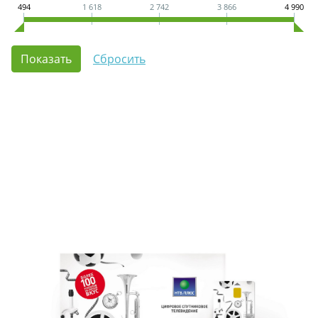
494
1 618
2 742
3 866
4 990