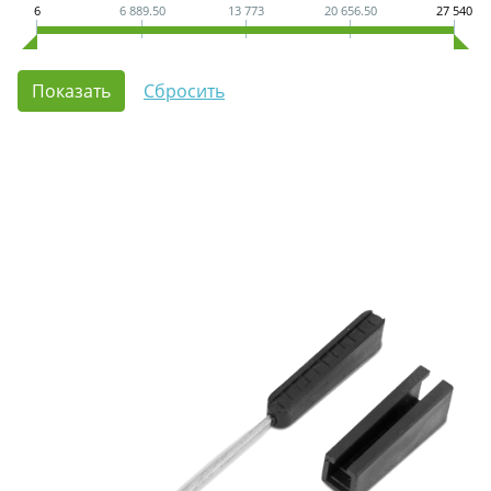
6
6 889.50
13 773
20 656.50
27 540