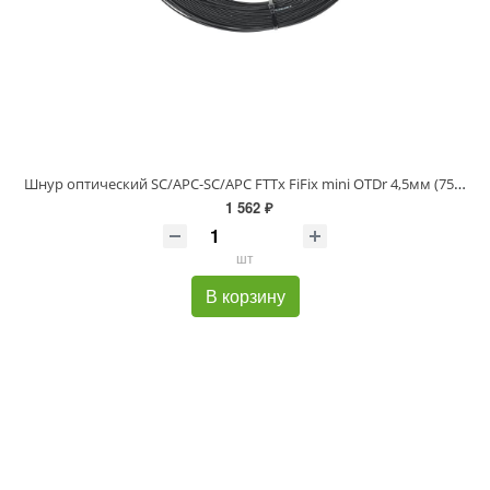
Шнур оптический SC/APC-SC/APC FTTx FiFix mini OTDr 4,5мм (75м)
1 562 ₽
шт
В корзину