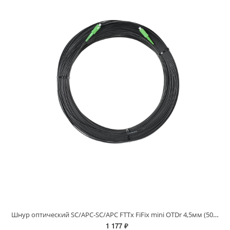
Шнур оптический SC/APC-SC/APC FTTx FiFix mini OTDr 4,5мм (50м)
1 177 ₽