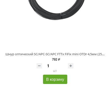
Шнур оптический SC/APC-SC/APC FTTx FiFix mini OTDr 4,5мм (25м)
792 ₽
шт
В корзину