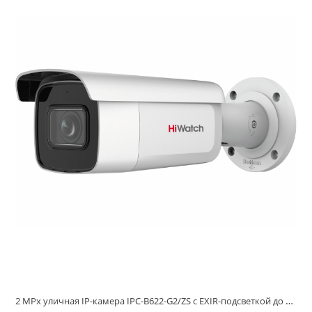
2 MPx уличная IP-камера IPC-B622-G2/ZS с EXIR-подсветкой до 60м и мото. варио. обьективом