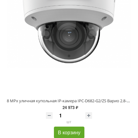
8 MPx уличная купольная IP-камера IPC-D682-G2/ZS Варио 2.8-12mm с EXIR-подсветкой до 40м
24 973 ₽
шт
В корзину