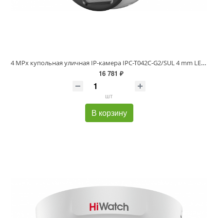
4 MPx купольная уличная IP-камера IPC-T042C-G2/SUL 4 mm LED до 30м
16 781 ₽
шт
В корзину