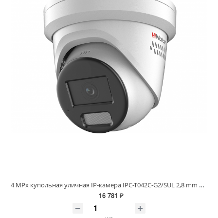
4 MPx купольная уличная IP-камера IPC-T042C-G2/SUL 2,8 mm LED до 30м
16 781 ₽
шт