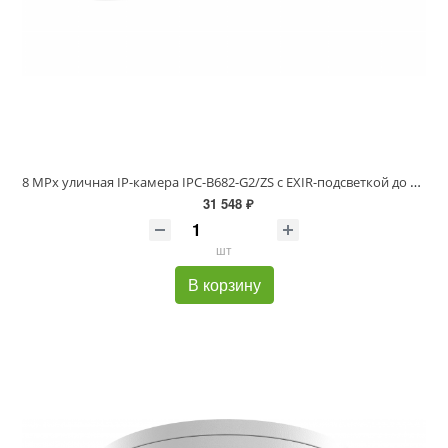
8 MPx уличная IP-камера IPC-B682-G2/ZS с EXIR-подсветкой до 60м и мото. варио. обьективом
31 548 ₽
шт
В корзину