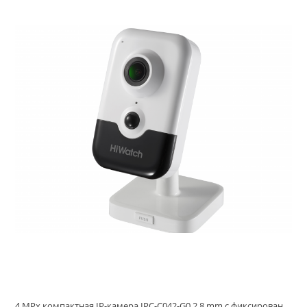
4 MPx компактная IP-камера IPC-C042-G0 2,8 mm с фиксированным объективом и EXIR-подсветкой до 10м