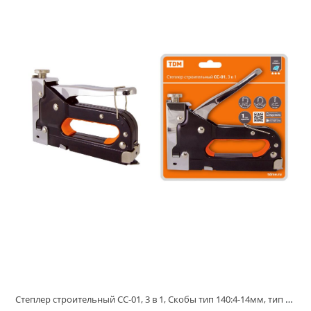
Степлер строительный СС-01, 3 в 1, Скобы тип 140:4-14мм, тип 28:10-12мм, тип 300:12-14мм,"Алмаз" TDM