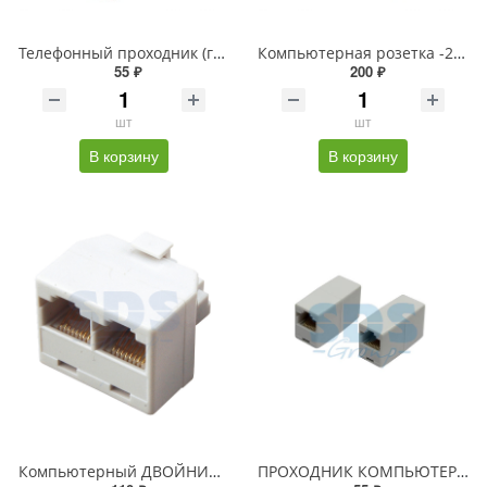
Телефонный проходник (гнездо-гнездо) 6P-4C REXANT
Компьютерная розетка -2*RJ-45 CAT5e REXANT
55 ₽
200 ₽
шт
шт
В корзину
В корзину
Компьютерный ДВОЙНИК к (штекер -2 гнезда) 8P-8C PROCONNECT
ПРОХОДНИК КОМПЬЮТЕРНЫЙ (гнездо-гнездо) 8P-8C PROCONNECT