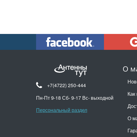
О м
Нов
+7(4722) 250-444
Как 
Пн-Пт 9-18 Сб- 9-17 Вс- выходной
Дос
Персональный раздел
О м
Гар