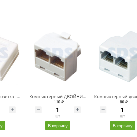
Компьютерная розетка -2*RJ-45 CAT5e REXANT
Компьютерный ДВОЙНИК к (штекер -2 гнезда) 8P-8C PROCONNECT
110 ₽
80 ₽
шт
шт
ну
В корзину
В корзину