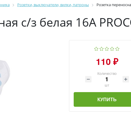
оника
Розетки, выключатели, вилки, патроны
Розетка переносн
ная с/з белая 16А PR
110 ₽
Количество
шт
КУПИТЬ