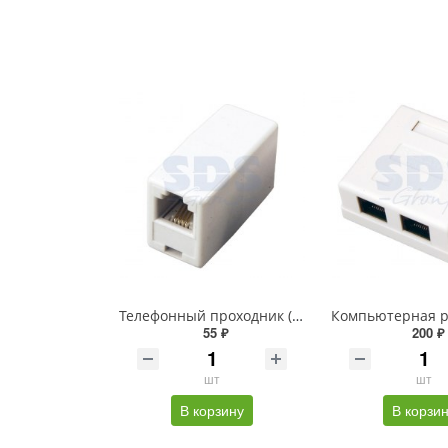
Телефонный проходник (гнездо-гнездо) 6P-4C REXANT
55 ₽
200 ₽
шт
шт
В корзину
В корзи