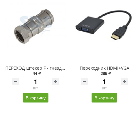
ПЕРЕХОД штекер F - гнездо TV REXANT
Переходник HDMI+VGA
44 ₽
286 ₽
шт
шт
В корзину
В корзину