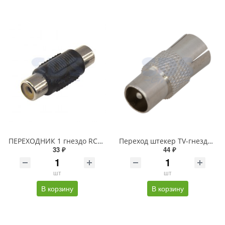
ПЕРЕХОДНИК 1 гнездо RCA - 1 гнездо RCA (монокль) REXANT
Переход штекер TV-гнездо TV REXANT
33 ₽
44 ₽
шт
шт
В корзину
В корзину