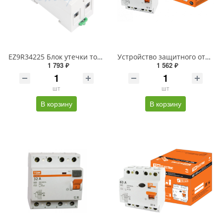
EZ9R34225 Блок утечки тока (УЗО) 2-полюс. 25A 30mA, тип АC EASY 9 Schneider Electric
Устройство защитного отключения ВД1-63 4Р 25А 10мА TDM
1 793 ₽
1 562 ₽
шт
шт
В корзину
В корзину